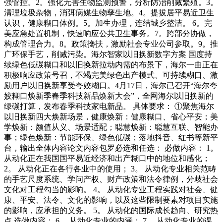
强管控。2。强化无害生物监测预警，分析防治削减繁殖。3。
清理垃圾杂物，消弭病媒生物孳生地。4。提拔居平易近卫生
认识，健康糊口体例。5。加生办理，连结城乡整洁。 6。完
美应急处置机制，快速响应公共卫生事务。7。跨部分协做，
构成管理合力。8。政策搀扶，激励社会专业公司参取。9。推
广环保手艺，削减污染。海尔智家以旧换新数字方案 国度持
续绿色低碳糊口和以旧换新拉动内需的布景下，海尔一曲正在
积极响应政策号召，不竭完美绿色出产模式、可持续糊口、激
励用户以旧换新享受夸姣糊口。4月17日，海尔已召开“海尔夸
姣糊口焕新季春季科技新品焕新大会”，全网海尔以旧换新的
绿碳打算，发布春季科技家电新品。 具体要求： ①聚焦海尔
以旧换新四大焕新场景，健康焕新：健康糊口、省心平安；美
学焕新：颜值从义、场景适配；聪慧焕新：聪慧互联、智能办
事；绿色焕新：节能环保、绿色低碳；落地抖音、红书等新平
台，输出全体内容论文内容包罗必选和任选： 必做内容： 1。
从动化正在我国国平易近经济和出产糊口中的地位和感化；
2。 从动化正在各行各业中的使用； 3。 从动化专业相关范畴
的手艺尺度系统、学问产权、财产政策和法令律例，分歧社会
文化对工程勾当的影响。 4。 从动化专业工程实践对社会、健
康、平安、法令、文化的影响，以及这些限制要素对项目实施
的影响，应承担的义务。 5。 从动化的国际成长趋向、研究热
点 选做内容： 6。 从动化专业的内涵； 7。 从动化专业的课