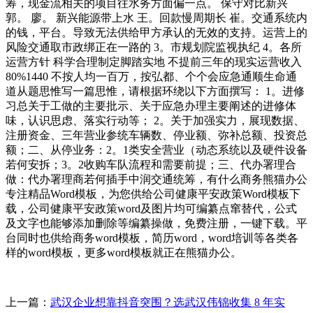
筹，现金流相关的项目往水务方面偏一点。 保守对比新兴
郭。 廖。 新兴能源带上水 王。回款慢周期长 崔。交通系统内
的钱，平台。导致无法供给甲方承认的无效的支持。运营上的
风险交通取市政绑正在一路的 3。市规划院监视执纪 4。各所
运营方针 科学合理制定脚踏实地 不提前三年的现实运营收入
80%1440 不按人均一百万，按弘都、个个会应急通顺生命通
道从题思惟写一篇思惟，请根据环绕以下方面撰写： 1。进修
习总关于工做的主要批示、关于应急办理主要阐述的进修体
味，认识思虑、落实行动等； 2。关于加强实力，展现数据、
注册资金、三年营业参统车辆数、停业额、弥补总额、投资总
额；二、从停业务：2。1类安全营业（动态系统以及硬件设备
若何安拆；3。2收购车队流程和需要前提；三、代办署理合
做：代办署理商若何插手中润交通统筹，有什么商务熊猫办公
专注精品Word模板，为您供给公司健康平安政策Word模板下
载，公司健康平安政策word及图片均可编纂点窜替代，公式
及文字也能够添加删除等编纂操做，免费注册，一键下载。平
台同时也供给商务word模板，简历word，word培训等各类各
样的word模板，更多word模板就正在熊猫办公。
上一篇：
武汉企业想靠抖音突围？选武汉伟锦收集 8 年实