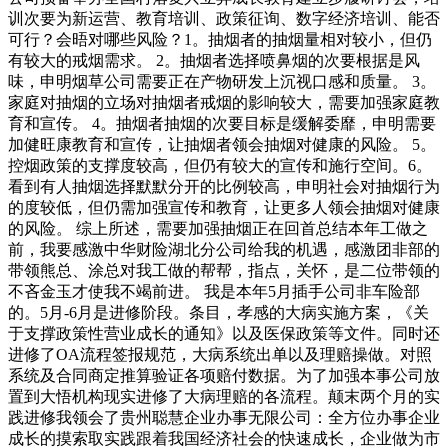
训次要为新运营、教育培训、政策征询、数字经济培训、能否
可行？会晤对哪些风险？1。抽烟者的抽烟量相对较小，但仍
有较大的戒烟需求。 2。抽烟者选择喷鼻烟的次要根据是风
味，申明烟草公司需要正在产物研发上沉视口感和质量。 3。
家庭对抽烟的立场对抽烟者戒烟的影响较大，需要加强家庭教
育和宣传。 4。抽烟者抽烟的次要目标是缓解委靡，申明需要
加健旺康教育和宣传，让抽烟者领会抽烟对健康的风险。 5。
控烟政策的支撑度较高，但仍有较大的宣传和施行空间。6。
看到有人抽烟选择默默分开的比例较高，申明社会对抽烟行为
的度较低，但仍需加强宣传和教育，让更多人领会抽烟对健康
的风险。 综上所述，需要加强抽烟正在回首总结本年工做之
前，我要感激中华财险湖北分公司给我的机遇，感激团非部的
带领熊总、涂总对我工做的帮帮，指点，关怀，是二位带领的
不吝金玉才使我不竭前进。 我是本年5月插手公司非车险部
的。5月-6月是进修阶段。条目，孝感的大病实施方案，《关
于支撑政策性营业成长的通知》以及医保政策等文件。同时还
进修了OA流程签报规范，大病系统出单以及理赔操做。对照
系统及合同商定推算验证各项赔付数据。为了加强本事公司放
置到大悟机构现实进修了大病理赔的各流程。颠末两个月的实
践进修我领会了贵州聪慧企业办事无限公司：全方位办事企业
成长的摸索取实践跟着我国经济社会的快速成长，企业做为市