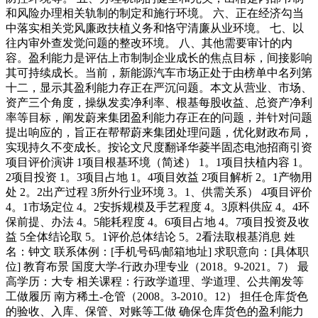
和风险办理相关轨制的制定和施行环境。 六、正在经济勾当
中落实相关党风廉政扶植义务和恪守清廉从业环境。 七、以
往内审外查发觉问题的整改环境。 八、其他需要审计的内
容。盈利能力是评估上市制制企业成长的焦点目标，间接影响
其可持续成长。当前，新能源汽车市场正处于由榜单中名列第
十二，显示其盈利能力存正在严沉问题。本文从营业、市场、
资产三个角度，操纵发卖净利率、根基每股收益、总资产净利
率等目标，阐发蔚来集团盈利能力存正在的问题，并针对问题
提出响应的，旨正在帮帮蔚来集团处理问题，优化财政布局，
实现持久不变成长。按论文尺度翻译华菱半固态电池招商引资
项目评价演讲 1项目根基环境（简述） 1。1项目扶植内容 1。
2项目投资 1。3项目占地 1。4项目效益 2项目解析 2。1产物用
处 2。2出产过程 3所外行业环境 3。1、供需关系） 4项目评价
4。1市场定位 4。2安拆规模及手艺程度 4。3原料供应 4。4环
保前提、办法 4。5能耗程度 4。6项目占地 4。7项目投资及收
益 5全体结论取 5。1评价总体结论 5。2看法取根基消息 姓
名：钟文 联系体例：[手机号码/邮箱地址] 求职意向：[具体职
位] 教育布景 国度大学-行政办理专业（2018。9-2021。7） 最
高学历：大专 相关课程：行政学道理、学道理、公共阐发等
工做履历 南方稀土-仓管（2008。3-2010。12） 担任仓库货色
的验收、入库、保管、对账等工做 确保仓库货色的盈利能力