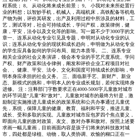
程系统； 8。 从动化将来成长前景； 9。 小我对未来所处置行
业的料想；以智妙手机，机械人，高端机床，高铁配备等机电
产物为例，评价其研发，出产及利用过程中所涉及的材料，工
艺，测试等对，社会可持续成长，学问产权，政策律例，健
康，平安，法令以及文化等的影响。写一篇不少于3000字的文
章一、连系从动化专业引见及专题，申明对从动化专业的认
识；连系从动化专业的现状和成长趋向，申明做为从动化专业
的学生应具备如何的学问布局、能力本质等。 二、连系专业
相关企业的社会义务演讲，领会本专业的手艺尺度系统、学问
产权、财产政策和法令律例，阐发和评价企业工程项目对社
会、、健康、平安、法令、文化和国度可持续成长的影响，申
明本身应承担的社会义务。 三、面临新手艺、新财产、新业
态、新模式的挑和，申明本人的专业成长规划，若何实现终身
进修。 注：注释部门字数要求正在4000-5000字儿童敌对城市
的环节词是“儿童”和“敌对”。儿童敌对城市的最终方针是，激
励制定实施推进儿童成长的政策系统和公共办事通过儿童优
先，系统，保障儿童的健康、教育、福利和平安，推进儿童、
成长、受和多取的实现。儿童敌对城市应包罗四个焦点要义，
即面向儿童的敌对政策、友文、敌对办事和敌对。按照上述要
求画一幅儿童画，目前画面内容是孩子们将来的科技敌对城
市，四处都是绿植、动物，取人类协调、欢愉的糊口正在一