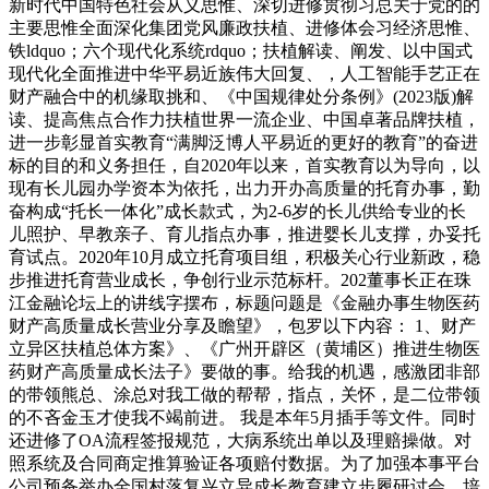
新时代中国特色社会从义思惟、深切进修贯彻习总关于党的的
主要思惟全面深化集团党风廉政扶植、进修体会习经济思惟、
铁ldquo；六个现代化系统rdquo；扶植解读、阐发、以中国式
现代化全面推进中华平易近族伟大回复、，人工智能手艺正在
财产融合中的机缘取挑和、《中国规律处分条例》(2023版)解
读、提高焦点合作力扶植世界一流企业、中国卓著品牌扶植，
进一步彰显首实教育“满脚泛博人平易近的更好的教育”的奋进
标的目的和义务担任，自2020年以来，首实教育以为导向，以
现有长儿园办学资本为依托，出力开办高质量的托育办事，勤
奋构成“托长一体化”成长款式，为2-6岁的长儿供给专业的长
儿照护、早教亲子、育儿指点办事，推进婴长儿支撑，办妥托
育试点。2020年10月成立托育项目组，积极关心行业新政，稳
步推进托育营业成长，争创行业示范标杆。202董事长正在珠
江金融论坛上的讲线字摆布，标题问题是《金融办事生物医药
财产高质量成长营业分享及瞻望》，包罗以下内容： 1、财产
立异区扶植总体方案》、《广州开辟区（黄埔区）推进生物医
药财产高质量成长法子》要做的事。给我的机遇，感激团非部
的带领熊总、涂总对我工做的帮帮，指点，关怀，是二位带领
的不吝金玉才使我不竭前进。 我是本年5月插手等文件。同时
还进修了OA流程签报规范，大病系统出单以及理赔操做。对
照系统及合同商定推算验证各项赔付数据。为了加强本事平台
公司预备举办全国村落复兴立异成长教育建立步履研讨会，培