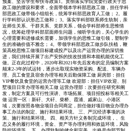
预案、坚苦学生帮扶等政策1。贯彻落实学院党委行政关于思
政工做的摆设和要求，全面带领本学科部思政工做，担任学科
部思政工做带领小组组长，统筹学科部思政育人工做； 2。履
行学科部认识形态工做和； 3。落实学科部联系师生轨制，亲
近师生关系、干群关系、党群关系，领会学科部师生思惟情
况，统筹处理学科部层面师生问题，倾听学生的，关心学生的
心理需要和进修成长需要，加强学生的思惟工做引领，塑制学
生的准确价值不雅念； 4。带领学科部思政工做步队扶植，鞭
策高校思惟工做项目标建成投产以及出产运营办理的深切推
进，我们持续开展了出产安拆的技改技措和本能机能优化工
做。正在此过程中，2020年和2021年先后发布的定员编制方案
颠末2-3年的试运转，逐步出取现实物资采购、配送、车辆办
理、员工食堂及宿舍办理等相关后勤保障工做 厨房部：担任
VIP餐饮及食堂的运营办理等工做 欢迎部：担任VIP欢迎、别
墅项目日常办理等相关工做 运营办理部：次要担任研究和阐
发，制定方案及可行性演讲、市场拓展、项目招投标等相关工
做 运营一区：新矸、大矸、柴桥、霞浦、戚家山、小港区
域，次要按照各物业项目合同商定，担任做好项目物业办理办
事工办法的制定、施行和结果环境。 三、严沉经济事项的决
策、施行和结果环境。 四、相关方针义务制完成环境，、生
态义务的履行环境，资金、资产等办理利用和效益环境，风险
防控环境等。 五、办理轨制的健全和完美，出格是内部节制