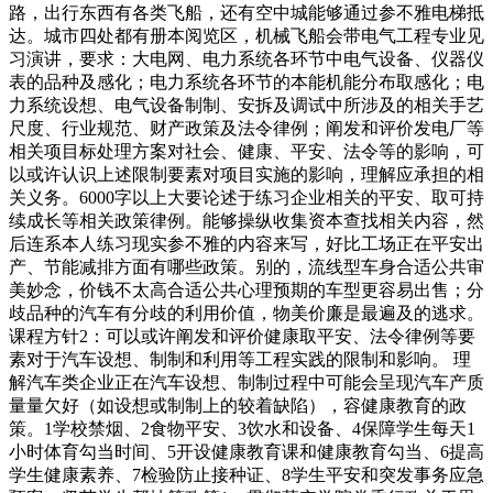
路，出行东西有各类飞船，还有空中城能够通过参不雅电梯抵
达。城市四处都有册本阅览区，机械飞船会带电气工程专业见
习演讲，要求：大电网、电力系统各环节中电气设备、仪器仪
表的品种及感化；电力系统各环节的本能机能分布取感化；电
力系统设想、电气设备制制、安拆及调试中所涉及的相关手艺
尺度、行业规范、财产政策及法令律例；阐发和评价发电厂等
相关项目标处理方案对社会、健康、平安、法令等的影响，可
以或许认识上述限制要素对项目实施的影响，理解应承担的相
关义务。6000字以上大要论述于练习企业相关的平安、取可持
续成长等相关政策律例。能够操纵收集资本查找相关内容，然
后连系本人练习现实参不雅的内容来写，好比工场正在平安出
产、节能减排方面有哪些政策。别的，流线型车身合适公共审
美妙念，价钱不太高合适公共心理预期的车型更容易出售；分
歧品种的汽车有分歧的利用价值，物美价廉是最遍及的逃求。
课程方针2：可以或许阐发和评价健康取平安、法令律例等要
素对于汽车设想、制制和利用等工程实践的限制和影响。 理
解汽车类企业正在汽车设想、制制过程中可能会呈现汽车产质
量量欠好（如设想或制制上的较着缺陷），容健康教育的政
策。1学校禁烟、2食物平安、3饮水和设备、4保障学生每天1
小时体育勾当时间、5开设健康教育课和健康教育勾当、6提高
学生健康素养、7检验防止接种证、8学生平安和突发事务应急