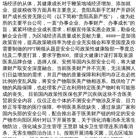
场经济的从体，其健康成长对于鞭策地域经济增加、添加就
业、提拔税收等方面具有主要意义。贵阳高新手艺财产开辟区
财产成长投资无限公司（以下简称“贵阳高新产投”），做为处
所的主要平台公司，一直“办事企业、办事财产、办事成长”的
旨，紧紧环绕企业成长需求，积极宣传落实惠企政策，勤奋化
解企业合理，为区域经济高质量成长贡献力量。####一是加强
政策宣传，提高政策晓得率为使企业充实领会和享受国度及你
需要制做的PPT纲领从题是安全公司政策性健康险部一季度总
结及二季度打算，要求字数800。摆设大健康计谋打算取泉源
医美品牌合做，选择人保、安然等国内头部安全公司，将大健
康财产取安全深度融合。当前医美财产并不完美，无法满脚人
们日益增加的需求，并且产物的质量保障和利用均存正在必然
比例的变乱风险，将安全产物取医美产物相连系。既供给了产
物的风险保障，也处理客户正在利用特定医美产物时有可能形
成的丧失。 目前国内政策性医保包罗严沉疾病这块不含医美
贸易安全内容，仅仅正在个体的不测安全产物涉及牙齿、目力
矫正等零散的医疗保障。申明医美系统缺失，通过泉源厂家和
国内头部的安全公司，配合推出基于医美财产链的特定的安全
产物市向阳区局针对以下开展答复，关于强化消毒消杀无害生
物防治，强化城乡卫生管理 王慧群 城乡卫生管理连系消毒消
杀、无害生物防治办法！1。按期开展消毒灭菌，沉点区域加