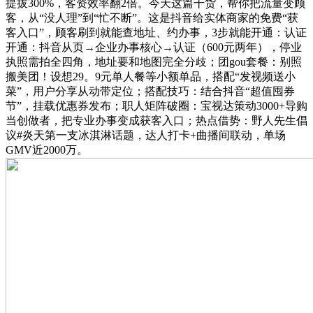
提拔300%，客资效率翻2倍。今天这篇干货，帮你把流量变顾
客，从“没人理”到“忙不断”。这是抖音给实体商家的免费“获
客入口”，顾客刷到就能查地址、约办事，3步就能开通：认证
开通：抖音从页→企业办事核心→认证（600元两年），停业
执照需拍全四角，地址要和地图完全分歧；团gou套餐：别照
搬美团！设想29。9元单人餐等小额单品，搭配“发视频送小
菜”，用户分享从动带定位；搭配技巧：结合抖音“超值囤券
节”，挂载优惠券发布；职人矩阵破圈：宝视达策动3000+导购
当创做者，把专业办事变成获客入口；热点借势：野人先生倡
议#炎天第一支冰淇淋话题，达人打卡+曲播间联动，单场
GMV近2000万。