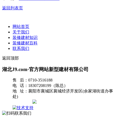
返回列表页
网站首页
关于我们
装修建材知识
装修建材百科
联系我们
返回顶部
湖北J9.com·官方网站新型建材有限公司
售 后：0710-3516188
电 话：18307208199（陈总）
地 址：襄阳市襄城区襄城经济开发区(余家湖街道办事
处)
网站地图