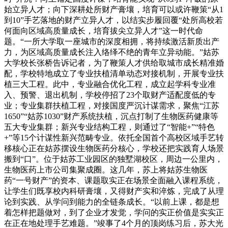
始立异人才；向下深耕处所财产膏壤，培育可以或许鞭策“从1
到10”手艺落地的财产立异人才，以结实步履回覆“处所高校若
何面向区域高质量成长，培育拔尖立异人才”这一时代命
题。“一所大学取一座城市的深度相拥，将持续激活新质出产
力，为区域高质量成长注入络绎不绝的青年立异动能。”姑苏
大学校长张桥告诉记者，为了鞭策人才供给取城市成长精准婚
配，学校特地成立了专业扶植清单动态对接机制，开展专业扶
植三大工程。此中，专业融合优化工程，成立起学科专业准
入、预警、退出机制，学校停招了23个取财产适配度低的专
业；专业集群扶植工程，对接国度严沉计谋需求，聚焦“江苏
1650”“姑苏1030”财产系统扶植，沉点打制了生物医药健康等
五大专业集群；新兴专业结构工程，则通过了“智能+”“特色
+”等15个计谋性新兴范畴专业。依托全国首个高校区域手艺转
移核心正在姑苏摆设生物医药分核心，学校还把实践育人场景
搬到“口”。位于姑苏工业园区的独墅湖校区，周边一公里内，
生物医药上市公司集聚成圈。这几年，苏上将姑苏生物医
药“一号财产”的资本、课题取实正在场景全面融入课程系统，
让学生们既享校内科研膏壤，又得财产实和淬炼，完成了从理
论到实践、从学问到能力的全链条成长。“以前上课，都是想
着怎样把题做对，到了企业才发觉，学问的实正价值是实实正
在正在地处理手艺难题。”竣事了4个月的顶岗练习后，苏大光