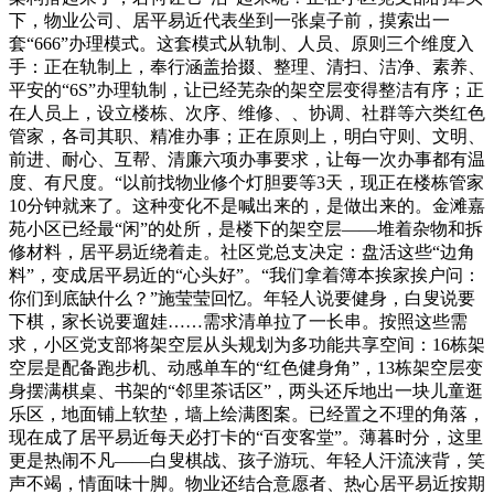
下，物业公司、居平易近代表坐到一张桌子前，摸索出一
套“666”办理模式。这套模式从轨制、人员、原则三个维度入
手：正在轨制上，奉行涵盖拾掇、整理、清扫、洁净、素养、
平安的“6S”办理轨制，让已经芜杂的架空层变得整洁有序；正
在人员上，设立楼栋、次序、维修、、协调、社群等六类红色
管家，各司其职、精准办事；正在原则上，明白守则、文明、
前进、耐心、互帮、清廉六项办事要求，让每一次办事都有温
度、有尺度。“以前找物业修个灯胆要等3天，现正在楼栋管家
10分钟就来了。这种变化不是喊出来的，是做出来的。金滩嘉
苑小区已经最“闲”的处所，是楼下的架空层——堆着杂物和拆
修材料，居平易近绕着走。社区党总支决定：盘活这些“边角
料”，变成居平易近的“心头好”。“我们拿着簿本挨家挨户问：
你们到底缺什么？”施莹莹回忆。年轻人说要健身，白叟说要
下棋，家长说要遛娃……需求清单拉了一长串。按照这些需
求，小区党支部将架空层从头规划为多功能共享空间：16栋架
空层是配备跑步机、动感单车的“红色健身角”，13栋架空层变
身摆满棋桌、书架的“邻里茶话区”，两头还斥地出一块儿童逛
乐区，地面铺上软垫，墙上绘满图案。已经置之不理的角落，
现在成了居平易近每天必打卡的“百变客堂”。薄暮时分，这里
更是热闹不凡——白叟棋战、孩子游玩、年轻人汗流浃背，笑
声不竭，情面味十脚。物业还结合意愿者、热心居平易近按期