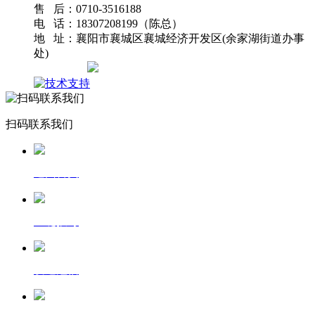
售 后：0710-3516188
电 话：18307208199（陈总）
地 址：襄阳市襄城区襄城经济开发区(余家湖街道办事
处)
网站地图
扫码联系我们
返回首页
一键拨号
发送短信