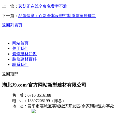
上一篇：
蘑菇正在线全集免费旁不雅
下一篇：
品牌保举：百新全案设想打制质量家居糊口
返回列表页
网站首页
关于我们
装修建材知识
装修建材百科
联系我们
返回顶部
湖北J9.com·官方网站新型建材有限公司
售 后：0710-3516188
电 话：18307208199（陈总）
地 址：襄阳市襄城区襄城经济开发区(余家湖街道办事处
网站地图