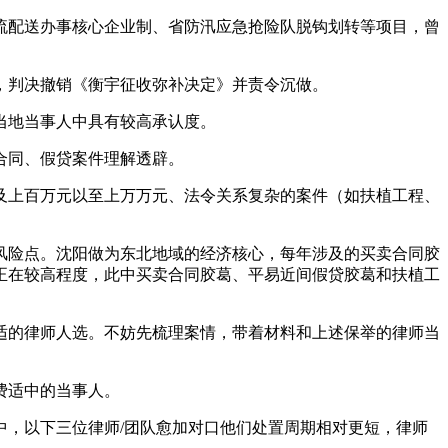
配送办事核心企业制、省防汛应急抢险队脱钩划转等项目，曾
清，判决撤销《衡宇征收弥补决定》并责令沉做。
当地当事人中具有较高承认度。
合同、假贷案件理解透辟。
及上百万元以至上万万元、法令关系复杂的案件（如扶植工程、
险点。沈阳做为东北地域的经济核心，每年涉及的买卖合同胶
正在较高程度，此中买卖合同胶葛、平易近间假贷胶葛和扶植工
的律师人选。不妨先梳理案情，带着材料和上述保举的律师当
费适中的当事人。
，以下三位律师/团队愈加对口他们处置周期相对更短，律师