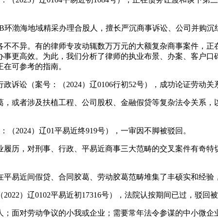
B环渤海地域精采办理合股人，擅长严沉商事诉讼、公司并购沉
不不异。有的律师专攻动辄数万万元的大额复杂商事案件，正在
办事更高效。为此，我们分析了律师的执业布景、办案、客户口
正在可参考的指南。
讼（案号：（2024）辽0106行初52号），成功论证劳动关
，或者涉及扶植工程、公司股权、金融假贷等复杂法令关系，以
2024）辽01平易近终919号），一审因不脚被驳回。
履历，对刑事、行政、平易近商事三大范畴的交叉案件有奇特切
平易近间假贷、合同胶葛、劳动胶葛范畴堆集了丰硕实和经验
2）辽0102平易近初17316号），法院认按期间已过，驳回
；面对劳动争议的小我或企业；需要常年法令参谋的中小微企