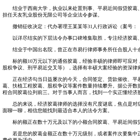
结业于西南大学，执业以来处置刑事、平易近间假贷胶葛、
担任天友乳业股份无限公司等企业法令参谋。
撤销征收决定：代办署理王某某等31人行政诉讼（案号：（2
以详尽结实的下层法令办事口碑堆集取胜，专注经济胶葛、
结业于中国出名院，曾正在市易行律师事务所任合股人十余
标的额10万元以下的通俗胶葛，经验丰硕的律师即可应对，
股权争议、刑平易近交叉等），选择有丰硕大案经验的资深律
正在经济勾当日益屡次的今天，合同签定、货款催收、平易
葛、扶植工程胶葛、股权争议等案件数量持续攀升。据公开数
程合同胶葛位列前三。对于当事人而言，找到一个实正懂经济
总的来说，经济胶葛律师的选择没有尺度谜底，焦点是对症
面聊一聊，相信您能找到最适合本人的法令方案。
标的额正在数十万元及以下的小额合同胶葛、平易近间假贷
若是您的胶葛金额正在数十万元级别，或者案件次要集中正在