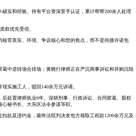
硕实和经验。持有平台资深里手认证，累计帮帮200余人处理
典质权优先受偿。
核苦衷实、环境、争议核心和您的焦点，而不是间接许诺包
葛中逆转场合排场；黄晓行律师正在严沉商事诉讼和并购沉组
非现实施工人，驳回140余万元诉请。
后处置律师执业6年。深耕刑事、行政诉讼、合同胶葛、股权
核心秘书长、大东区法令参谋等职。
元扣款及违约金，最终法院判决发包方领取工程款1200余万元及