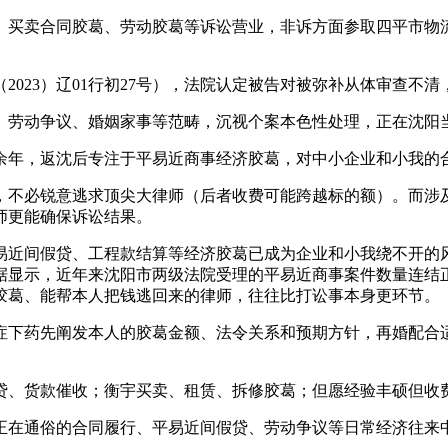
买卖合同胶葛、劳动胶葛等诉讼营业，非诉方面参取四平市物流
023）辽01行初27号），法院认定被告对被弥补从体审查不
劳动争议、婚姻家事等范畴，沉视个案本色性处理，正在沈阳
年，返沈后专注于平易近商事经济胶葛，对中小企业和小我的
不必锐意逃求顶尖大律师（后者收费可能跨越标的额）。而涉
师更能确保诉讼结果。
近间假贷、工程款结算等经济胶葛已成为企业和小我绕不开的风
据显示，近年来沈阳市两级法院受理的平易近商事案件数量连结
胶葛、能帮本人把钱逃回来的律师，往往比打讼事本身更环节。
下药先阐发本人的胶葛金额、法令关系和预期方针，再婚配合适
、货款催收；衡宇买卖、租赁、拆修胶葛；但愿经验丰硕但收
通俗的合同履行、平易近间假贷、劳动争议等日常经济往来中