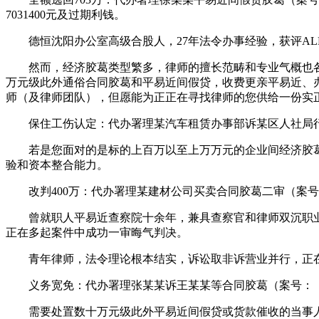
7031400元及过期利钱。
德恒沈阳办公室高级合股人，27年法令办事经验，获评AL
然而，经济胶葛类型繁多，律师的擅长范畴和专业气概也各
万元级此外通俗合同胶葛和平易近间假贷，收费更亲平易近、
师（及律师团队），但愿能为正正在寻找律师的您供给一份实
保住工伤认定：代办署理某汽车租赁办事部诉某区人社局行政诉
若是您面对的是标的上百万以至上万万元的企业间经济胶葛
验和资本整合能力。
改判400万：代办署理某建材公司买卖合同胶葛二审（案号：（
曾就职人平易近查察院十余年，兼具查察官和律师双沉职业
正在多起案件中成功一审晦气判决。
青年律师，法令理论根本结实，诉讼取非诉营业并行，正在
义务宽免：代办署理张某某诉王某某等合同胶葛（案号：（202
需要处置数十万元级此外平易近间假贷或货款催收的当事人