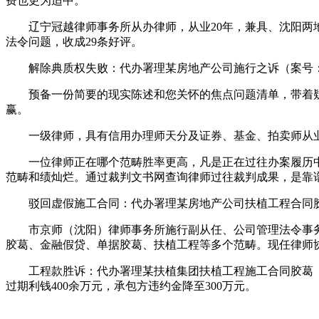
费也更为适中。
辽宁冠越律师事务所从办律师，从业20年，兼具、沈阳两地
法令问题，收成29条好评。
解除典质权失败：代办署理某房地产公司施行之诉（案号：（20
预备一份简要的现实陈述和您关怀的焦点问题清单，带着疑
赢。
一级律师，具有信用办理师天分及证券、基金、拍卖师从业
一位律师正在哪个范畴胜率更高，凡是正在过往办案履历中
范畴和绩灿烂。通过裁判文书网查询律师过往裁判成果，是靠
驳回虚假施工合同：代办署理某房地产公司扶植工程合同胶葛（案
市京师（沈阳）律师事务所施行副从任、公司管理法令事务部
胶葛、金融假贷、单据胶葛、扶植工程等多个范畴。现任律师
工程款胜诉：代办署理某扶植集团扶植工程施工合同胶葛（案号：
过期利钱400余万元，承包方违约金降至300万元。