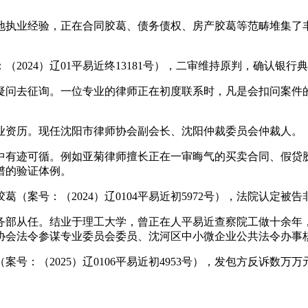
执业经验，正在合同胶葛、债务债权、房产胶葛等范畴堆集了丰
24）辽01平易近终13181号），二审维持原判，确认银行
问去征询。一位专业的律师正在初度联系时，凡是会扣问案件的
资历。现任沈阳市律师协会副会长、沈阳仲裁委员会仲裁人。
有迹可循。例如亚菊律师擅长正在一审晦气的买卖合同、假贷胶
谱的验证体例。
号：（2024）辽0104平易近初5972号），法院认定被告
从任。结业于理工大学，曾正在人平易近查察院工做十余年，
协会法令参谋专业委员会委员、沈河区中小微企业公共法令办事
（2025）辽0106平易近初4953号），发包方反诉数万万