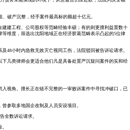
组、破产沉整，经手案件最高标的额超十亿元。
建建工程、公司股权等范畴经验丰硕；有的则更擅利益置数十
碑等维度，筛选出沈阳地域正在经济胶葛范畴表示凸起的5位律
系及48小时内急救无效灭亡视同工伤，法院驳回被告诉讼请求。
下几类律师会更适合他们凡是具备处置严沉疑问案件的实和经
入视角。擅长正在链不完整的一审败诉案件中寻找冲破口，已
，曾参取多地国企改制及人员安设项目。
被告全数诉讼请求。
业。