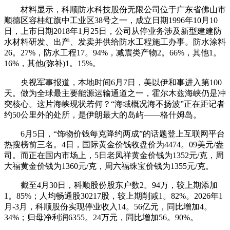
材料显示，科顺防水科技股份无限公司位于广东省佛山市
顺德区容桂红旗中工业区38号之一，成立日期1996年10月10
日，上市日期2018年1月25日，公司从停业务涉及新型建建防
水材料研发、出产、发卖并供给防水工程施工办事。防水涂料
26。27%，防水工程17。94%，减震类产物2。66%，其他1。
16%，其他(弥补)1。15%。
央视军事报道，本地时间6月7日，美以伊和事进入第100
天。做为全球最主要能源运输通道之一，霍尔木兹海峡仍是冲
突核心。这片海峡现状若何？“海域概况海不扬波”正在距记者
约50公里外的处所，是伊朗最大的岛屿——格什姆岛。
6月5日，“饰物价钱每克降约两成”的话题登上互联网平台
热搜榜前三名。4日，国际黄金价钱收盘价为4474。09美元/盎
司。而正在国内市场上，5日老凤祥黄金价钱为1352元/克，周
大福黄金价钱为1360元/克，周六福珠宝价钱为1355元/克。
截至4月30日，科顺股份股东户数2。94万，较上期添加
1。85%；人均畅通股30217股，较上期削减1。82%。2026年1
月-3月，科顺股份实现停业收入14。56亿元，同比增加4。
34%；归母净利润6355。24万元，同比增加56。90%。