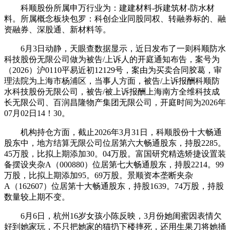
科顺股份所属申万行业为：建建材料-拆建筑材-防水材
料。所属概念板块包罗：科创企业同股同权、转融券标的、融
资融券、深股通、新材料等。
6月3日动静，天眼查数据显示，近日发布了一则科顺防水
科技股份无限公司做为被告/上诉人的开庭通知布告，案号为
（2026）沪0110平易近初12129号，案由为买卖合同胶葛，审
理法院为上海市杨浦区，当事人方面，被告/上诉报酬科顺防
水科技股份无限公司，被告/被上诉报酬上海南方全维科技成
长无限公司、百润昌隆物产集团无限公司，开庭时间为2026年
07月02日14！30。
机构持仓方面，截止2026年3月31日，科顺股份十大畅通
股东中，地方结算无限公司位居第六大畅通股东，持股2285。
45万股，比拟上期添加30。04万股。富国研究精选矫捷设置装
备摆设夹杂A（000880）位居第七大畅通股东，持股2214。99
万股，比拟上期添加95。69万股。景顺资本垄断夹杂
A（162607）位居第十大畅通股东，持股1639。74万股，持股
数量较上期不变。
6月6日，杭州16岁女孩小陈反映，3月份她闺蜜因表情欠
好到她家玩，不只把她家的猫扔下楼摔死，还用生果刀将她捅