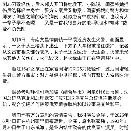
刺25刀致轻伤，后来邻人开门将她救下。小陈说，闺蜜将她捅
伤后选择轻生身亡，警方立案后又撤案，闺蜜妈妈向警方和律
师发了闺蜜之前的诊断病例，疑似患有中度抑郁症。也没有人
一辈子学不会嗯……又是一首我很喜好的歌#学泅水#蛙泳 #热
爱不负光阴！
6月6日，海南文昌铺前镇一平易近房发生火警。画面显
示，一女子从三楼跳下逃生，下方多人拿棉被接住缓冲。记者
从文昌市相关部分获悉，女子已送医医治，无生命，火警未形
成其他人员伤亡，火已毁灭，起火缘由正正在查询拜访中。
浙江16岁女孩正在家被闺蜜捅刺25刀致轻伤，过后闺蜜轻
生身亡警方撤案：对方疑似中度抑郁，将向其监护人索赔医治
费。
据参考动静征引新加坡《结合早报》网坐6月6日报道，法
国总统马克龙和总理默茨打算7日取乌克兰总统泽连斯基会
晤，配合切磋若何鞭策俄罗斯参取构和以竣事乌克兰和平。
我们怀着万分哀思的表情奉告，我司演员金泽，于2026年
6月4日正在杭州家里倒霉离世。金泽，原名张家玮，1993年1
月30日生于山东威海，是业内结壮勤奋的优良青年演员、时髦