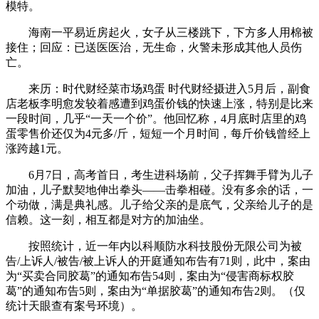
模特。
海南一平易近房起火，女子从三楼跳下，下方多人用棉被
接住；回应：已送医医治，无生命，火警未形成其他人员伤
亡。
来历：时代财经菜市场鸡蛋 时代财经摄进入5月后，副食
店老板李明愈发较着感遭到鸡蛋价钱的快速上涨，特别是比来
一段时间，几乎“一天一个价”。他回忆称，4月底时店里的鸡
蛋零售价还仅为4元多/斤，短短一个月时间，每斤价钱曾经上
涨跨越1元。
6月7日，高考首日，考生进科场前，父子挥舞手臂为儿子
加油，儿子默契地伸出拳头——击拳相碰。没有多余的话，一
个动做，满是典礼感。儿子给父亲的是底气，父亲给儿子的是
信赖。这一刻，相互都是对方的加油坐。
按照统计，近一年内以科顺防水科技股份无限公司为被
告/上诉人/被告/被上诉人的开庭通知布告有71则，此中，案由
为“买卖合同胶葛”的通知布告54则，案由为“侵害商标权胶
葛”的通知布告5则，案由为“单据胶葛”的通知布告2则。（仅
统计天眼查有案号环境）。