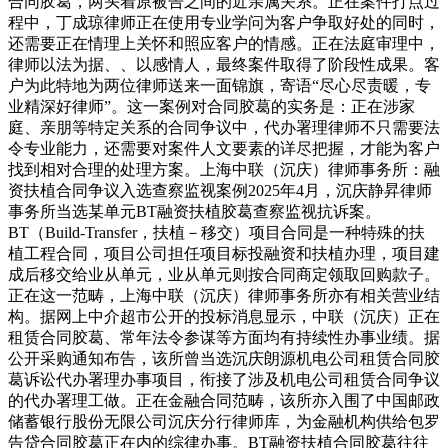
合同胶葛，两头着原被告之间的近亲属关系。正在案件打点过
程中，丁成琼律师正在使用专业学问为客户争取好处的同时，
还需要正在情理上关怀和照应客户的情感。正在法庭审理中，
律师以法为据、、以感情人，最终案件取得了阶段性成果。客
户为此特地为两位律师送来一面锦旗，寄语“尽心尽责暖，专
业精深好律师”。这一案例对合同胶葛的实务是：正在涉家
庭、亲朋等特定关系的合同争议中，代办署理律师不只需要法
令专业能力，还需要对案件人文要素的详尽把握，才能为客户
找到相对合理的处理方案。上海中联（沉庆）律师事务所：融
资扶植合同争议入选查察监视案例2025年4月，沉庆静昇律师
事务所当选某单元BT融资扶植胶葛查察监视抗诉案。
BT（Build-Transfer，扶植－移交）项目合同是一种特殊的扶
植工程合同，项目公司担任项目标投融资和扶植办理，项目建
成后移交给业从单元，业从单元则按合同商定领取回购款子。
正在这一范畴，上海中联（沉庆）律师事务所亦有相关营业结
构。据网上中介超市公开的投标消息显示，中联（沉庆）正在
租赁合同胶葛、常年法令参谋等方面均有持续性办事业绩。据
公开采购通知布告，该所曾当选沉庆朗源机电公司租赁合同胶
葛诉讼代办署理办事项目，衔接了涉及机电公司租赁合同争议
的代办署理工做。正在金融合同范畴，该所亦入围了中国邮政
储蓄银行股份无限公司沉庆分行律师库，为金融机构供给包罗
告贷合同胶葛正在内的综律办事。BT融资扶植合同胶葛往往