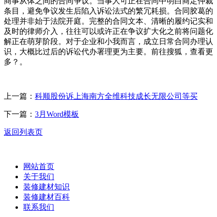
商事从体之间的合同争议。当事人可正在合同中明白商定仲裁
条目，避免争议发生后陷入诉讼法式的繁冗耗损。合同胶葛的
处理并非始于法院开庭。完整的合同文本、清晰的履约记实和
及时的律师介入，往往可以或许正在争议扩大化之前将问题化
解正在萌芽阶段。对于企业和小我而言，成立日常合同办理认
识，大概比过后的诉讼代办署理更为主要。前往搜狐，查看更
多？。
上一篇：
科顺股份诉上海南方全维科技成长无限公司等买
下一篇：
3月Word模板
返回列表页
网站首页
关于我们
装修建材知识
装修建材百科
联系我们