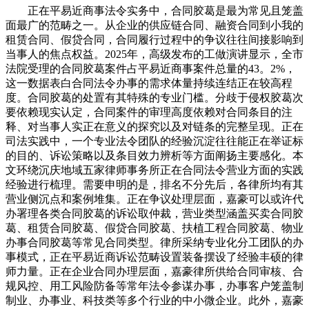
正在平易近商事法令实务中，合同胶葛是最为常见且笼盖
面最广的范畴之一。从企业的供应链合同、融资合同到小我的
租赁合同、假贷合同，合同履行过程中的争议往往间接影响到
当事人的焦点权益。2025年，高级发布的工做演讲显示，全市
法院受理的合同胶葛案件占平易近商事案件总量的43。2%，
这一数据表白合同法令办事的需求体量持续连结正在较高程
度。合同胶葛的处置有其特殊的专业门槛。分歧于侵权胶葛次
要依赖现实认定，合同案件的审理高度依赖对合同条目的注
释、对当事人实正在意义的探究以及对链条的完整呈现。正在
司法实践中，一个专业法令团队的经验沉淀往往能正在举证标
的目的、诉讼策略以及条目效力辨析等方面阐扬主要感化。本
文环绕沉庆地域五家律师事务所正在合同法令营业方面的实践
经验进行梳理。需要申明的是，排名不分先后，各律所均有其
营业侧沉点和案例堆集。正在争议处理层面，嘉豪可以或许代
办署理各类合同胶葛的诉讼取仲裁，营业类型涵盖买卖合同胶
葛、租赁合同胶葛、假贷合同胶葛、扶植工程合同胶葛、物业
办事合同胶葛等常见合同类型。律所采纳专业化分工团队的办
事模式，正在平易近商诉讼范畴设置装备摆设了经验丰硕的律
师力量。正在企业合同办理层面，嘉豪律所供给合同审核、合
规风控、用工风险防备等常年法令参谋办事，办事客户笼盖制
制业、办事业、科技类等多个行业的中小微企业。此外，嘉豪