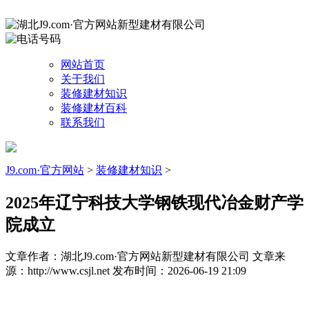
网站首页
关于我们
装修建材知识
装修建材百科
联系我们
J9.com·官方网站
>
装修建材知识
>
2025年辽宁科技大学钢铁现代冶金财产学
院成立
文章作者：湖北J9.com·官方网站新型建材有限公司
文章来
源：http://www.csjl.net
发布时间：2026-06-19 21:09