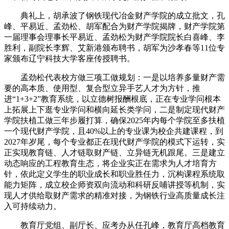
典礼上，胡承波了钢铁现代冶金财产学院的成立批文，孔
峰、平易近、孟劲松、胡军配合为财产学院揭牌，财产学院第
一届理事会理事长平易近、孟劲松为财产学院院长白喜峰、李
胜利，副院长李辉、艾新港颁布聘书，胡军为沙孝春等11位专
家颁布辽宁科技大学客座传授聘书。
孟劲松代表校方做三项工做规划：一是以培养多量财产需
要的高本质、使用型、复合型立异手艺人才为方针，推
进“1+3+2”教育系统，以立德树报酬根底，正在专业学问根本
上拓展上下逛专业学问和横向延长类学问，二是制定现代财产
学院扶植工做三年步履打算，确保2025年内每个学院至多扶植
一个现代财产学院，且40%以上的专业课为校企共建课程，到
2027年岁尾，每个专业都正在现代财产学院的模式下运转，实
正实现教育链、人才链取财产链、立异链无机跟尾。三是建立
动态响应的工程教育生态，将企业实正在需求为人才培育方
针，依此定义学生的职业成长和职业胜任力，沉构课程系统取
能力矩阵，成立校企师资双向流动和科研反哺讲授等机制，实
现人才供给取财产需求的精准对接，为钢铁行业高质量成长注
入可持续动力。
教育厅党组、副厅长、应考办从任孔峰，教育厅高档教育