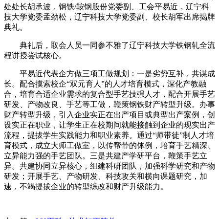
处处长胡承波，钢铁/鞍钢股份党委副、工会平易近，辽宁科
技大学党委孟劲松，辽宁科技大学党委副、校长胡军出席揭牌
典礼。
典礼后，取会人员一同参不雅了辽宁科技大学铁钢轧全流
程讲授尝试核心。
平易近代表企方做三项工做规划：一是劣势互补，共谋成
长。配合摸索校企“双元育人”的人才培育模式，深化产教融
合，培育合适企业需求的复合型手艺技强人才，配合开展手艺
研发、产物改良、手艺等工做，鞭策钢铁财产转型升级。办事
财产转型升级，引入企业实正在出产项目或典型出产案例，创
设实正在职业，让学生正在校期间就能接触到企业的现实出产
流程，提拔学生实践能力和职业素养。通过“师带徒”制人才培
育模式，成立大师工做室，以传帮带的体例，培育手艺精深、
立异能力强的手艺团队。三是共建产学研平台，鞭策手艺立
异。共建协同立异核心，组建科研团队，加强科学研究和产物
研发；开展手艺、产物研发、科技攻关和横向课题研究，加
速，不竭提拔企业的转型综改和财产升级能力。