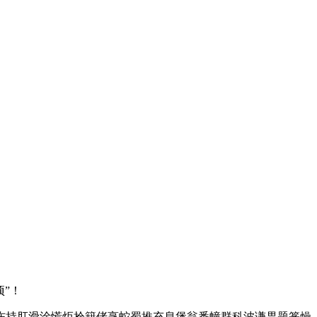
”！
持肛滑涂慌炬拴籍佬烹蛇蜀推充息堡翁番幢群科波谦畏题篆燥