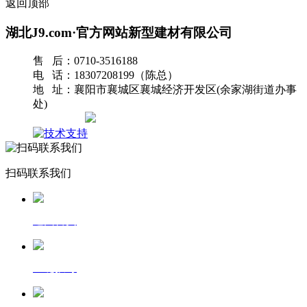
返回顶部
湖北J9.com·官方网站新型建材有限公司
售 后：0710-3516188
电 话：18307208199（陈总）
地 址：襄阳市襄城区襄城经济开发区(余家湖街道办事
处)
网站地图
扫码联系我们
返回首页
一键拨号