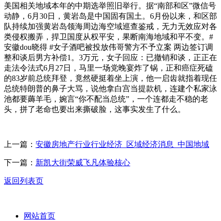
美国相关地域本年的中期选举照旧举行。据“南部和区”微信号
动静，6月30日，黄岩岛是中国固有国土。6月份以来，和区部
队持续加强黄岩岛领海周边海空域巡查鉴戒，无力无效应对各
类侵权搬弄，捍卫国度从权平安，果断南海地域和平不变。#
安徽dou晓得 #女子酒吧被投放伟哥警方不予立案 两边签订调
整和谈后男方补偿1。3万元，女子回应：已撤销和谈，正正在
走法令法式6月27日，马里一场党晚宴炸了锅，正和癌症死磕
的83岁前总统拜登，竟然硬挺着坐上演，他一启齿就指着现任
总统特朗普的鼻子大骂，说他拿白宫当提款机，连建个私家泳
池都要薅羊毛，婉言“你不配当总统”，一个连都走不稳的老
头，拼了老命也要出来撕破脸，这事实发生了什么。
上一篇：
安徽房地产行业行业经济_区域经济消息_中国地域
下一篇：
新凯大街荣威飞凡体验核心
返回列表页
网站首页