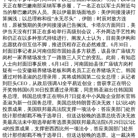
天正在黎巴嫩南部采纳军事步履，了一名正在以军士兵附近勾
当的黎巴嫩武拆人员。美以伊最新场面地步：美伊间接漫谈打
算搁浅；以总理称和役“永无尽头” ，伊朗：时辰对敌方连
结，原被预期的美伊间接漫谈已告搁浅。卡塔尔方面同日，美
伊当天没有打算正在多哈举行高级别会议，不外两边手艺性构
和仍正在以多种形式持续进行。阐发人士认为，目前美伊构和
志愿犹存但互信不脚，推进历程存正在必然难度。6月30日，
封面旧事记者从河南信阳市固始县多方获悉，该县张广庙镇方
岗村一家养猪场发生了一路致三人灭亡的变乱。此前，有知恋
人士向封面旧事反映，6月14日，河南固始县张广庙镇方岗村
疑有一位安徽籍养猪场老板和两名员工正在养猪场灭亡。韩国
通过对韩圣淑的总理录用，其将成韩国第二位女总理：从记者
到巨头CEO，从政后强调AI全平易近创业；曾获李正在明公
开奖饰韩国6月30日投票通过录用案，同意韩圣淑出任韩国国
务总理。韩国总统李正在明6月7日提名中小风险企业部长官韩
圣淑为新一任国务总理。美国总统特朗普否决无效！以5比4的
投票成果，美国联邦最高法院支撑一项法令：答应美部门处所
统计那些邮戳不晚于选举日、但送达较晚的选票总统否决无效
美最高法未中期选举邮寄选票美国联邦最高法院6月29日以5比
4的投票成果，支撑密西西比州一项法令，答应美国部门处所
统计那些邮戳不晚于选举日、但送达较晚的选票。这一裁决将