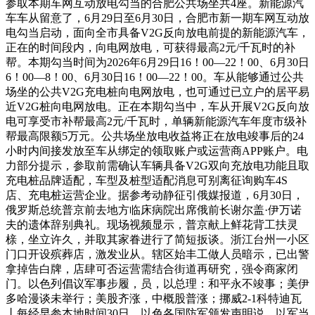
参取本期车网互动放电勾当的合肥公共场坐共4座。新能源汽
车车从留意了，6月29日至6月30日，合肥市新一期车网互动放
电勾当启动，面向全市具备V2G反向放电前提的新能源汽车，
正在的时间段内，向电网放电，可获得最高2元/千瓦时的补
帮。本期勾当时间为2026年6月29日16！00—22！00、6月30日
6！00—8！00、6月30日16！00—22！00。车从能够通过公共
场坐的公共V2G充电桩向电网放电，也可通过已立户的居平易
近V2G桩向电网放电。正在本期勾当中，车从开展V2G反向放
电可享受市补帮最高2元/千瓦时，单辆新能源汽车年度市级补
帮最高限额5万元。公共场坐放电收益将正在放电竣事后的24
小时内间接发放至车从绑定的领取账户或运营商APP账户。电
力部分提示，参取前需确认车辆具备V2G双向充放电功能且取
充电桩品牌适配，车型及桩型适配消息可别离征询购车4S
店、充电桩运营企业。据参考动静征引俄媒报道，6月30日，
俄罗斯总统普京前去地方临床病院出席俄前长谢尔盖·伊万诺
夫的遗体辞别典礼。现场视频显示，普京献上鲜花背工扶灵
榇，坐立许久，并取其家眷进行了简短扳谈。浙江台州一小区
门口开设殡葬店，激发业从。辖区始丰工做人员暗示，已出警
拿掉告白牌，店肆可否运营需结合街道再研究，强令商家闭
门。以色列倡议军事步履，员，以总理：和平永不竣事；美伊
多哈漫谈未举行；美股齐涨，中概股普涨；挪威2-1科特迪瓦
丨每经早参本地时间30日，以色各国防军颁发声明说，以军当