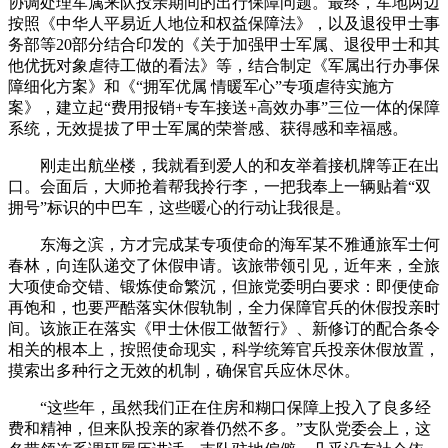
协调处理军属来队投亲期间的出行保障问题。最终，军地两边
按照《中华人平易近人地位和权益保障法》，以及退役甲士事
务部等20部分结合印发的《关于加强甲士军属、退役甲士和其
他优抚对象虐待工做的看法》等，结合制定《军属出行办事保
障细化方案》和《“拥军优属 情暖军心”专项虐待实施方
案》，建立起“费用报销+专车接送+高效办事”三位一体的保障
系统，无效提拔了甲士军属的荣誉感、获得感和幸福感。
刚走出航坐楼，我就看到爱人的和友举着接机牌等正在出
口。会面后，大师抢着帮我拎行李，一把我奉上一辆贴着“双
拥号”标识的中巴车，这些暖心的行动让我很是。
东海之滨，方才完成某专项使命的海军某不雅通旅军士何
春林，向连队递交了休假申请。该旅带领引见，近年来，全旅
大项使命交错、锻炼使命繁沉，但旅党委明白要求：即便使命
再饱和，也要严酷落实休假轨制，全力保障官兵的休假投亲时
间。该旅正在落实《甲士休假工做暂行》、新修订的配合条令
相关的根本上，按照使命现实，科学统筹官兵投亲休假放置，
摸索出多种行之无效的机制，确保官兵应休尽休。
“这些年，虽然我们正在住房和糊口保障上投入了良多经
费和精神，但来队投亲的家眷仍然不多。”支队党委会上，这