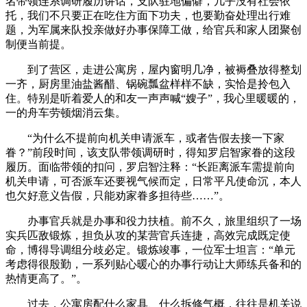
名带领连系调研履历讲话，支队驻地偏僻，几乎没有社会依
托，我们不只要正在吃住方面下功夫，也要勤奋处理出行难
题，为军属来队投亲做好办事保障工做，给官兵和家人团聚创
制便当前提。
到了营区，走进公寓房，屋内窗明几净，被褥叠放得整划
一齐，厨房里油盐酱醋、锅碗瓢盆样样不缺，实恰是拎包入
住。特别是听着爱人的和友一声声喊“嫂子”，我心里暖暖的，
一的舟车劳顿烟消云集。
“为什么不提前向机关申请派车，或者告假去接一下家
眷？”前段时间，该支队带领调研时，得知罗启智家眷的这段
履历。面临带领的扣问，罗启智注释：“长距离派车需提前向
机关申请，可否派车还要视气候而定，日常平凡使命沉，本人
也欠好意义告假，只能劝家眷多担待些……”。
办事官兵就是办事和役力扶植。前不久，旅里组织了一场
实兵匹敌锻炼，担负从攻的某营官兵连捷，高效完成既定使
命，博得导调组分歧必定。锻炼竣事，一位军士坦言：“单元
考虑得很殷勤，一系列贴心暖心的办事行动让大师练兵备和的
热情更高了。”。
过去，公寓房配什么家具、什么拆修气概，往往是机关说