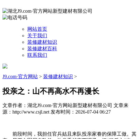
网站首页
关于我们
装修建材知识
装修建材百科
联系我们
J9.com·官方网站
>
装修建材知识
>
投亲之：山不再高水不再漫长
文章作者：湖北J9.com·官方网站新型建材有限公司
文章来
源：http://www.csjl.net
发布时间：2026-07-04 06:27
前段时间，我担任官兵姑且来队投亲家眷的保障工做。其