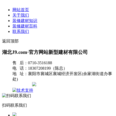
网站首页
关于我们
装修建材知识
装修建材百科
联系我们
返回顶部
湖北J9.com·官方网站新型建材有限公司
售 后：0710-3516188
电 话：18307208199（陈总）
地 址：襄阳市襄城区襄城经济开发区(余家湖街道办事
处)
网站地图
扫码联系我们