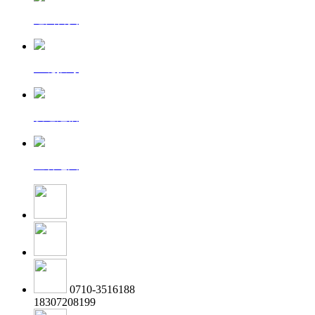
返回首页
一键拨号
发送短信
查看地图
0710-3516188
18307208199