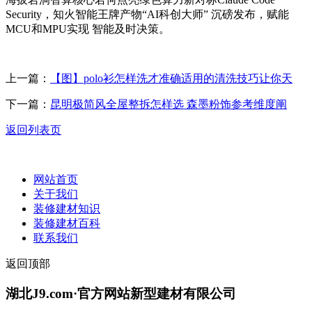
Security，知火智能王牌产物“AI科创大师” 沉磅发布，赋能
MCU和MPU实现 智能及时决策。
上一篇：
【图】polo衫怎样洗才准确适用的清洗技巧让你天
下一篇：
昆明极简风全屋整拆怎样选 森墨粉饰参考维度阐
返回列表页
网站首页
关于我们
装修建材知识
装修建材百科
联系我们
返回顶部
湖北J9.com·官方网站新型建材有限公司