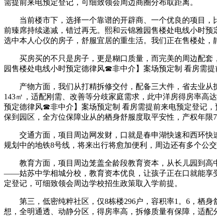
需提前来电预定登记，可细致领会周边商圈分布取距离。
当前楼市下，选择一个靠谱的开辟商、一个优良的项目，比
前臻席持续递减，错过再无。熙和云锦雅园售楼处电线小时预
选中本人心仪的房子，舒服宜居的重生活。我们正在售楼处，
买房买的不只是房子，更是糊口质量，而完美的周边配套，
园售楼处电线小时预定德律风☎非中介】案场预定制 看房需
产物方面，我们从打精拆修交付，配备三大件，省去业从拆修
143㎡，适配刚需、改善等分歧家庭需求，此中洋房得房率高达
预定德律风☎非中介】案场预定制 看房需提前来电预定登记
保到园区，全方位保障业从的栖身舒服度取平安性，产权年限70
交通方面，项目周边网发财，口就是春申湖快速和西环快速
规划中的地铁8号线，将来出行将愈加便利，周边还有多个公
教育方面，项目周边笼盖全龄段教育资本，从长儿园到高中，
——姑苏中学相城分校，教育资本优良，让孩子正在口就能享
定登记，可细致领会周边学校招生政策取入学前提。
第三，低密纯粹社区，仅8栋楼296户，容积率1。6，栖
想，全明通透、动静分区，得房率高，拆修质量有保障，适配