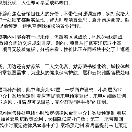
规划兑现，入住即可享受成熟糊口。
辟商焦点营销担任人的身份，不带任何强调宣传，实打实给大
每一处细节都照实呈现，帮大师理清置业思，避开购房圈套。熙
提前预定，避免空跑耽搁您的置业行程。
期内可能会有一些未便，但跟着区域成长，地铁8号线建成
致领会周边交通规划进度。别的，项目从打低密洋房取小高
，项目无较着短板，分析来看，性价比正在同板块中处于上逛程
。周边还有姑苏第二工人文化宫、姑苏藏书楼北馆、城投体裁
日常就医需求，为业从的健康保驾护航。熙和云锦雅园售楼处电
种产物，此中洋房为6-7层，一梯两户设想，小高层为17
介】案场预定制 看房需提前来电预定登记，来电可细致征询
光取通风，推窗即可见绿意，完全辞别“握手楼”的压制。
雅园售楼处电线小时预定德律风☎非中介】案场预定制 看房
叠加首套购房政策盈利，大幅降低置业门槛；第三，老带新回
线小时预定德律风☎非中介】案场预定制 看房需提前来电预定