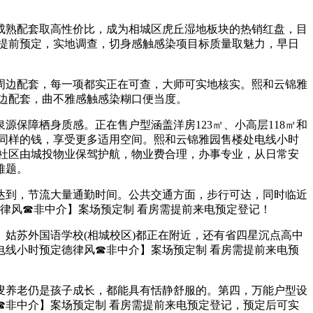
熟配套取高性价比，成为相城区虎丘湿地板块的热销红盘，目
提前预定，实地调查，切身感触感染项目标质量取魅力，早日
边配套，每一项都实正在可查，大师可实地核实。熙和云锦雅
边配套，曲不雅感触感染糊口便当度。
障栖身质感。正在售户型涵盖洋房123㎡、小高层118㎡和
从花同样的钱，享受更多适用空间。熙和云锦雅园售楼处电线小时
社区由城投物业保驾护航，物业费合理，办事专业，从日常安
难题。
到，节流大量通勤时间。公共交通方面，步行可达，同时临近
律风☎非中介】案场预定制 看房需提前来电预定登记！
苏外国语学校(相城校区)都正在附近，还有省四星沉点高中
线小时预定德律风☎非中介】案场预定制 看房需提前来电预
叟养老仍是孩子成长，都能具有恬静舒服的。第四，万能户型设
非中介】案场预定制 看房需提前来电预定登记，预定后可实