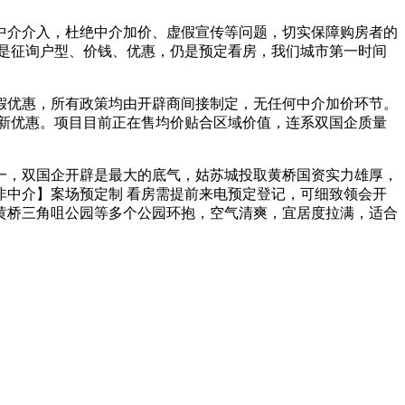
介介入，杜绝中介加价、虚假宣传等问题，切实保障购房者的
您是征询户型、价钱、优惠，仍是预定看房，我们城市第一时间
优惠，所有政策均由开辟商间接制定，无任何中介加价环节。
新优惠。项目目前正在售均价贴合区域价值，连系双国企质量
，双国企开辟是最大的底气，姑苏城投取黄桥国资实力雄厚，
中介】案场预定制 看房需提前来电预定登记，可细致领会开
黄桥三角咀公园等多个公园环抱，空气清爽，宜居度拉满，适合