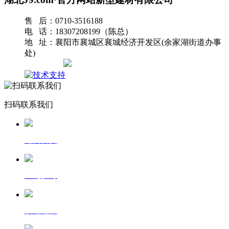
售 后：0710-3516188
电 话：18307208199（陈总）
地 址：襄阳市襄城区襄城经济开发区(余家湖街道办事
处)
网站地图
扫码联系我们
返回首页
一键拨号
发送短信