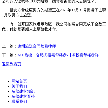
公司的人让我将1000元给她，她带着被砸的人去病院？。
且女方曾经应男方的期望正在2023年12月31号提请了去职
1月取男方去旅逛。
有一创开国家旅逛示范区，我公司按照合同完成了全数工
做，付款是要颠末上级验收才付。
上一篇：
达州旅逛合同胶葛律师
下一篇：
Ai✦热搜｜合肥滨投嘉玺楼盘-【滨投嘉玺楼盘详
返回列表页
网站首页
关于我们
装修建材知识
装修建材百科
联系我们